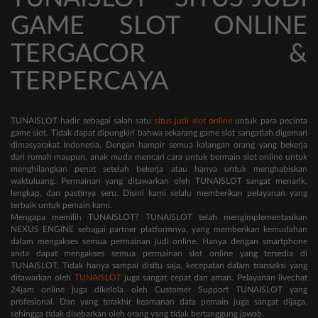
GAME SLOT ONLINE
TERGACOR &
TERPERCAYA
TUNAISLOT hadir sebagai salah satu
situs judi slot online
untuk para pecinta
game slot. Tidak dapat dipungkiri bahwa sekarang game slot sangatlah digemari
dimasyarakat Indonesia. Dengan hampir semua kalangan orang yang bekerja
dari rumah maupun, anak muda mencari cara untuk bermain slot online untuk
menghilangkan penat setelah bekerja atau hanya untuk menghabiskan
waktuluang. Permainan yang ditawarkan oleh TUNAISLOT sangat menarik,
lengkap, dan pastinya seru. Disini kami selalu memberikan pelayanan yang
terbaik untuk pemain kami.
Mengapa memilih TUNAISLOT? TUNAISLOT telah mengimplementasikan
NEXUS ENGINE sebagai partner platformnya, yang memberikan kemudahan
dalam mengakses semua permainan judi online. Hanya dengan smartphone
anda dapat mengakses semua permainan slot online yang tersedia di
TUNAISLOT. Tidak hanya sampai disitu saja, kecepatan dalam transaksi yang
ditawarkan oleh
TUNAISLOT
juga sangat cepat dan aman. Pelayanan livechat
24jam online juga dikelola oleh Customer Support TUNAISLOT yang
profesional. Dan yang terakhir keamanan data pemain juga sangat dijaga,
sehingga tidak disebarkan oleh orang yang tidak bertanggung jawab.