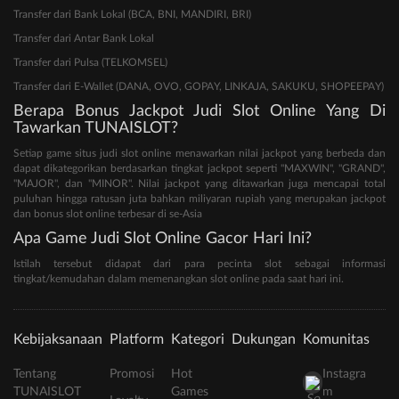
Transfer dari Bank Lokal (BCA, BNI, MANDIRI, BRI)
Transfer dari Antar Bank Lokal
Transfer dari Pulsa (TELKOMSEL)
Transfer dari E-Wallet (DANA, OVO, GOPAY, LINKAJA, SAKUKU, SHOPEEPAY)
Berapa Bonus Jackpot Judi Slot Online Yang Di
Tawarkan TUNAISLOT?
Setiap game situs judi slot online menawarkan nilai jackpot yang berbeda dan
dapat dikategorikan berdasarkan tingkat jackpot seperti "MAXWIN", "GRAND",
"MAJOR", dan "MINOR". Nilai jackpot yang ditawarkan juga mencapai total
puluhan hingga ratusan juta bahkan miliyaran rupiah yang merupakan jackpot
dan bonus slot online terbesar di se-Asia
Apa Game Judi Slot Online Gacor Hari Ini?
Istilah tersebut didapat dari para pecinta slot sebagai informasi
tingkat/kemudahan dalam memenangkan slot online pada saat hari ini.
Kebijaksanaan
Platform
Kategori
Dukungan
Komunitas
Tentang
Promosi
Hot
Instagra
TUNAISLOT
Games
m