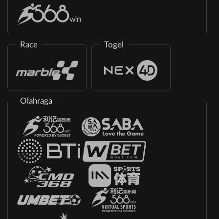
Race
Togel
Olahraga