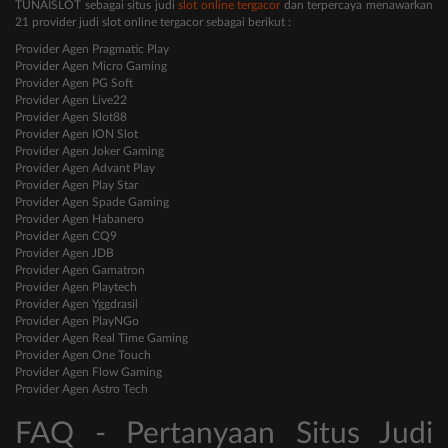
TUNAISLOT sebagai situs judi
slot online tergacor
dan terpercaya menawarkan
21 provider judi slot online tergacor sebagai berikut :
Provider Agen Pragmatic Play
Provider Agen Micro Gaming
Provider Agen PG Soft
Provider Agen Live22
Provider Agen Slot88
Provider Agen ION Slot
Provider Agen Joker Gaming
Provider Agen Advant Play
Provider Agen Play Star
Provider Agen Spade Gaming
Provider Agen Habanero
Provider Agen CQ9
Provider Agen JDB
Provider Agen Gamatron
Provider Agen Playtech
Provider Agen Yggdrasil
Provider Agen PlayNGo
Provider Agen Real Time Gaming
Provider Agen One Touch
Provider Agen Flow Gaming
Provider Agen Astro Tech
FAQ - Pertanyaan Situs Judi