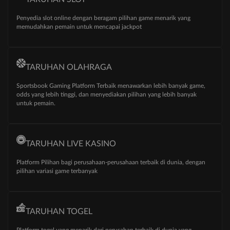
Penyedia slot online dengan beragam pilihan game menarik yang
memudahkan pemain untuk mencapai jackpot
TARUHAN OLAHRAGA
Sportsbook Gaming Platform Terbaik menawarkan lebih banyak game,
odds yang lebih tinggi, dan menyediakan pilihan yang lebih banyak
untuk pemain.
TARUHAN LIVE KASINO
Platform Pilihan bagi perusahaan-perusahaan terbaik di dunia, dengan
pilihan variasi game terbanyak
TARUHAN TOGEL
Platform togel yang menarik dari perusahan terbaik di dunia yang