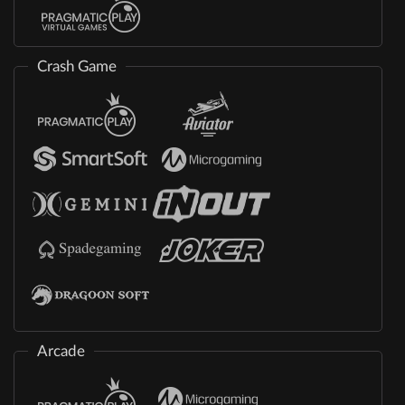
Crash Game
Arcade