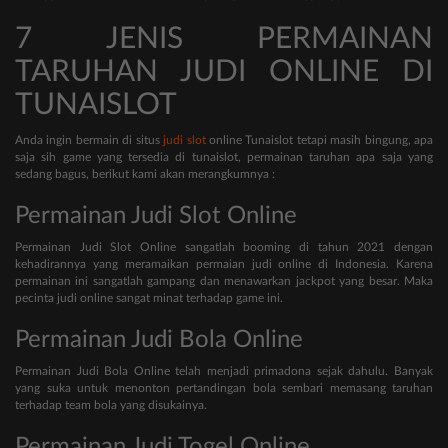
7 JENIS PERMAINAN
TARUHAN JUDI ONLINE DI
TUNAISLOT
Anda ingin bermain di situs
judi slot
online Tunaislot tetapi masih bingung, apa
saja sih game yang tersedia di tunaislot, permainan taruhan apa saja yang
sedang bagus, berikut kami akan merangkumnya :
Permainan Judi Slot Online
Permainan Judi Slot Online sangatlah booming di tahun 2021 dengan
kehadirannya yang meramaikan permaian judi online di Indonesia. Karena
permainan ini sangatlah gampang dan menawarkan jackpot yang besar. Maka
pecinta judi online sangat minat terhadap game ini.
Permainan Judi Bola Online
Permainan Judi Bola Online telah menjadi primadona sejak dahulu. Banyak
yang suka untuk menonton pertandingan bola sembari memasang taruhan
terhadap team bola yang disukainya.
Permainan Judi Togel Online