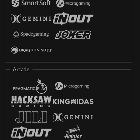
Arcade