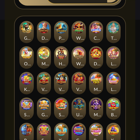
Golden Hoof Quest
Derby King
Poseidon
Wild Bronco
Cyber Bounty 4096
TEEED UP!
Olympig
Mahjong Wins
Horse of Bounty
Ways of the Holy Horse
Dragon Soar
Lucky Elephant X-Huge
KOI TRIO
Voyage of Blast Raider X-Lock
Voyage of Cryo Gunner X-Lock
Voyage of Daring Queen X-Lock
Money Tree - Hyper Wild
Lucky Pearl
Super Niubi Fortune X-Huge
Golden Goal
Samba Jewel
UGO Aztec Gold
Modern Gods
BirdsParty