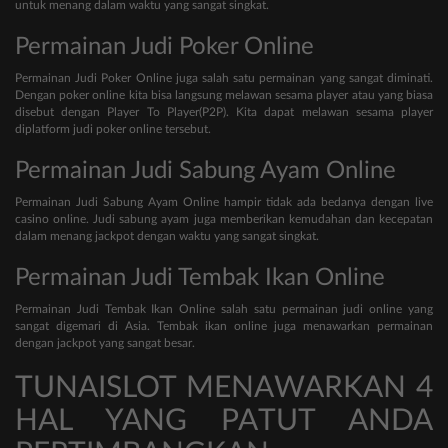
untuk menang dalam waktu yang sangat singkat.
Permainan Judi Poker Online
Permainan Judi Poker Online juga salah satu permainan yang sangat diminati.
Dengan poker online kita bisa langsung melawan sesama player atau yang biasa
disebut dengan Player To Player(P2P). Kita dapat melawan sesama player
diplatform judi poker online tersebut.
Permainan Judi Sabung Ayam Online
Permainan Judi Sabung Ayam Online hampir tidak ada bedanya dengan live
casino online. Judi sabung ayam juga memberikan kemudahan dan kecepatan
dalam menang jackpot dengan waktu yang sangat singkat.
Permainan Judi Tembak Ikan Online
Permainan Judi Tembak Ikan Online salah satu permainan judi online yang
sangat digemari di Asia. Tembak ikan online juga menawarkan permainan
dengan jackpot yang sangat besar.
TUNAISLOT MENAWARKAN 4
HAL YANG PATUT ANDA