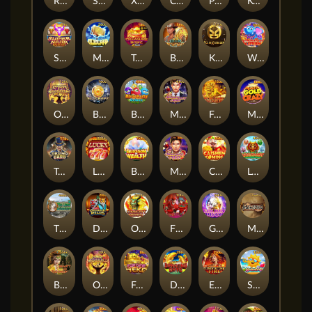
Ragnarok : Thor VS Loki
SuperNiubi
X-Huge_Fishin' Fever X-Huge
Combo Fruity Bonanza Combo
Pop Pop Candy 1000
Kong
SuperNiubiDeluxe
Mjolnir
TreasureBowl
Book of Mystery
Kingsman
Wonder Elephant
Open Sesame
Billionaire
Birds Party Deluxe
Moneybags Man
Fortune Treasure
MayaGoldCrazy
Trump Card
LuckySeven
Blossom of Wealth
Moneybags Man 2
CaiShen Coming
Legendary5
The Llama Adventure
DoubleWilds
OrientAnimals
Flirting Scholar Tang
GoldenDisco
Mahjong
Beauty And The Kingdom
OpenSesameII
Fortune Neko
DragonsGate
Elemental Link Fire
Spindrift