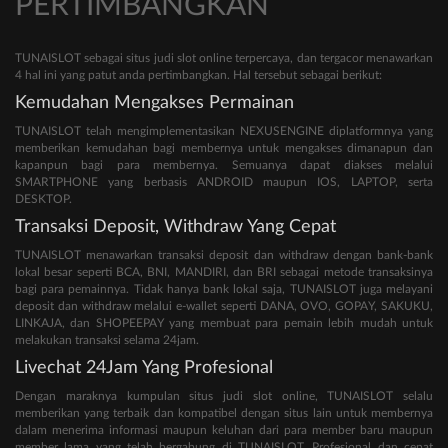
PERTIMBANGKAN
TUNAISLOT sebagai situs judi slot online terpercaya, dan tergacor menawarkan
4 hal ini yang patut anda pertimbangkan. Hal tersebut sebagai berikut:
Kemudahan Mengakses Permainan
TUNAISLOT telah mengimplementasikan NEXUSENGINE diplatformnya yang
memberikan kemudahan bagi membernya untuk mengakses dimanapun dan
kapanpun bagi para membernya. Semuanya dapat diakses melalui
SMARTPHONE yang berbasis ANDROID maupun IOS, LAPTOP, serta
DESKTOP.
Transaksi Deposit, Withdraw Yang Cepat
TUNAISLOT menawarkan transaksi deposit dan withdraw dengan bank-bank
lokal besar seperti BCA, BNI, MANDIRI, dan BRI sebagai metode transaksinya
bagi para pemainnya. Tidak hanya bank lokal saja, TUNAISLOT juga melayani
deposit dan withdraw melalui e-wallet seperti DANA, OVO, GOPAY, SAKUKU,
LINKAJA, dan SHOPEEPAY yang membuat para pemain lebih mudah untuk
melakukan transaksi selama 24jam.
Livechat 24Jam Yang Profesional
Dengan maraknya kumpulan situs judi slot online, TUNAISLOT selalu
memberikan yang terbaik dan kompatibel dengan situs lain untuk membernya
dalam menerima informasi maupun keluhan dari para member baru maupun
member lama yang telah bergabung di TUNAISLOT. Profesional dan cepat