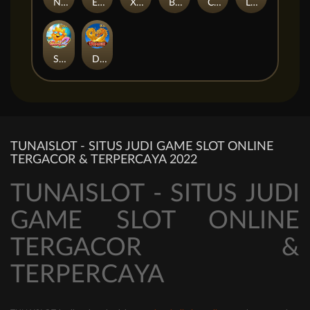
Napoleon
Elemental Link Water
XiYangYang
Banana Saga
CooCoo Farm
LuckyDiamond
Spindrift2
Dragon
TUNAISLOT - SITUS JUDI GAME SLOT ONLINE
TERGACOR & TERPERCAYA 2022
TUNAISLOT - SITUS JUDI
GAME SLOT ONLINE
TERGACOR &
TERPERCAYA