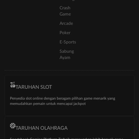
Crash
Game
Arcade
Poker
E-Sports
Sabung
Ayam
TARUHAN SLOT
Penyedia slot online dengan beragam pilihan game menarik yang
memudahkan pemain untuk mencapai jackpot
TARUHAN OLAHRAGA