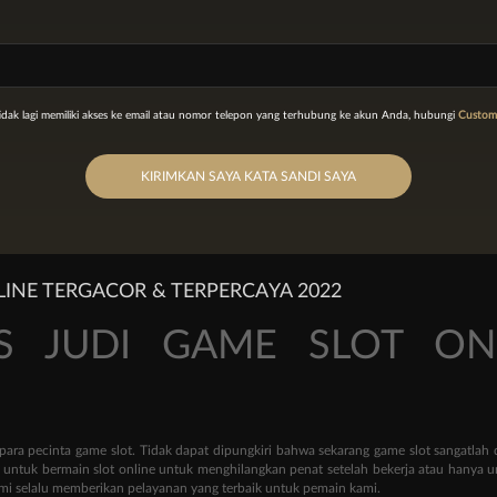
tidak lagi memiliki akses ke email atau nomor telepon yang terhubung ke akun Anda, hubungi
Custom
NLINE TERGACOR & TERPERCAYA 2022
US JUDI GAME SLOT O
ara pecinta game slot. Tidak dapat dipungkiri bahwa sekarang game slot sangatlah
untuk bermain slot online untuk menghilangkan penat setelah bekerja atau hanya
ami selalu memberikan pelayanan yang terbaik untuk pemain kami.