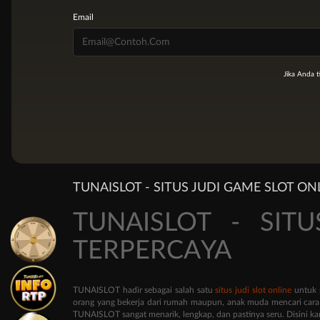
Email
Jika Anda 
TUNAISLOT - SITUS JUDI GAME SLOT O
TUNAISLOT - SIT
TERPERCAYA
TUNAISLOT hadir sebagai salah satu
situs judi slot online
untuk p
orang yang bekerja dari rumah maupun, anak muda mencari cara 
TUNAISLOT sangat menarik, lengkap, dan pastinya seru. Disini k