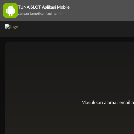
TUNAISLOT Aplikasi Mobile
Jangan tampilkan lagi hari ini
Masukkan alamat email a